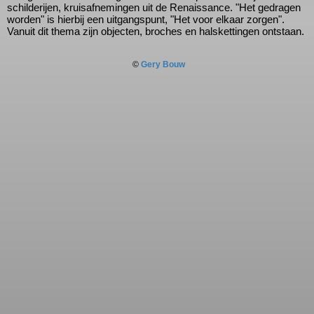
draagbaar als halsketting. Een andere inspiratiebron zijn
schilderijen, kruisafnemingen uit de Renaissance. "Het gedrage
worden" is hierbij een uitgangspunt, "Het voor elkaar zorgen".
Vanuit dit thema zijn objecten, broches en halskettingen ontstaa
©
Gery Bouw