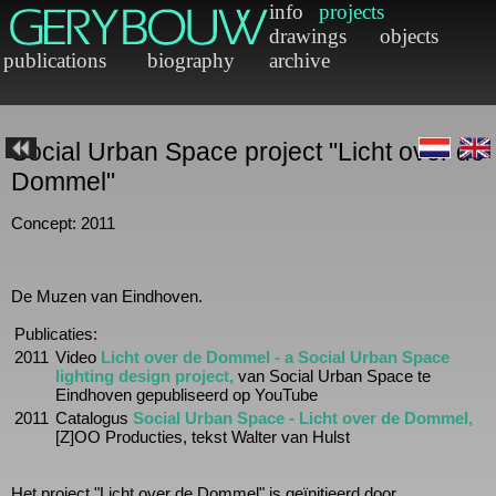
Social Urban Space project "Licht over 
Dommel"
Concept: 2011
De Muzen van Eindhoven.
Publicaties:
2011
Video
Licht over de Dommel - a Social Urban Space
lighting design project,
van Social Urban Space te
Eindhoven gepubliseerd op YouTube
2011
Catalogus
Social Urban Space - Licht over de Dommel
[Z]OO Producties, tekst Walter van Hulst