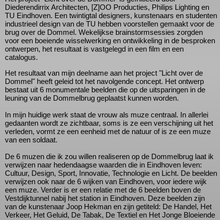
Het project "Licht over de Dommel" is geïnitieerd door
Diederendirrix Architecten, [Z]OO Producties, Philips Lighting en
TU Eindhoven. Een twintigtal designers, kunstenaars en studen
industrieel design van de TU hebben voorstellen gemaakt voor 
brug over de Dommel. Wekelijkse brainstormsessies zorgden
voor een boeiende wisselwerking en ontwikkeling in de besprok
ontwerpen, het resultaat is vastgelegd in een film en een
catalogus.
Het resultaat van mijn deelname aan het project "Licht over de
Dommel" heeft geleid tot het navolgende concept. Het ontwerp
bestaat uit 6 monumentale beelden die op de uitsparingen in de
leuning van de Dommelbrug geplaatst kunnen worden.
In mijn huidige werk staat de vrouw als muze centraal. In allerlei
gedaanten wordt ze zichtbaar, soms is ze een verschijning uit h
verleden, vormt ze een eenheid met de natuur of is ze een muz
van een soldaat.
De 6 muzen die ik zou willen realiseren op de Dommelbrug laat 
verwijzen naar hedendaagse waarden die in Eindhoven leven:
Cultuur, Design, Sport, Innovatie, Technologie en Licht. De beel
verwijzen ook naar de 6 wijken van Eindhoven, voor iedere wijk
een muze. Verder is er een relatie met de 6 beelden boven de