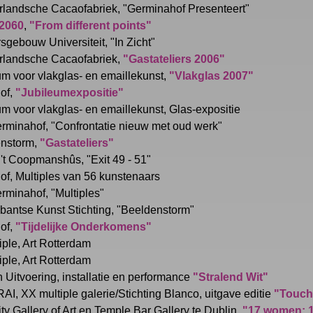
landsche Cacaofabriek, "Germinahof Presenteert"
2060
,
"From different points"
sgebouw Universiteit, "In Zicht"
rlandsche Cacaofabriek,
"Gastateliers 2006"
m voor vlakglas- en emaillekunst,
"Vlakglas 2007"
of,
"Jubileumexpositie"
 voor vlakglas- en emaillekunst, Glas-expositie
Germinahof, "Confrontatie nieuw met oud werk"
enstorm,
"Gastateliers"
t Coopmanshûs, "Exit 49 - 51"
of, Multiples van 56 kunstenaars
erminahof, "Multiples"
antse Kunst Stichting, "Beeldenstorm"
of,
"Tijdelijke Onderkomens"
ple, Art Rotterdam
ple, Art Rotterdam
 Uitvoering, installatie en performance
"Stralend Wit"
I, XX multiple galerie/Stichting Blanco, uitgave editie
"Touch
ity Gallery of Art en Temple Bar Gallery te Dublin,
"17 women: 