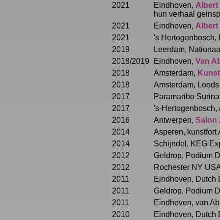
2021
Eindhoven,
Albert
hun verhaal geinsp
2021
Eindhoven,
Albert
2021
's Hertogenbosch, 
2019
Leerdam, Nationa
2018/2019
Eindhoven,
Van A
2018
Amsterdam,
Kunst
2018
Amsterdam, Loods 6
2017
Paramaribo Surina
2017
's-Hertogenbosch, 
2016
Antwerpen,
Salon 
2014
Asperen, kunstfort
2014
Schijndel, KEG Ex
2012
Geldrop, Podium D
2012
Rochester NY USA,
2011
Eindhoven, Dutch 
2011
Geldrop, Podium D
2011
Eindhoven, van A
2010
Eindhoven, Dutch D