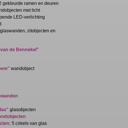
 gekleurde ramen en deuren
ndobjecten met licht
opende LED-verlichting
d
n, glaswanden, zitobjecten en
 van de Bennekel"
loem"
wandobject
aswanden
glas"
glasobjecten
ondobjecten
cten;
5 cirkels van glas