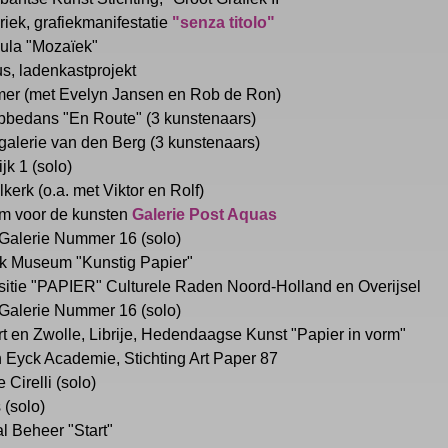
iek, grafiekmanifestatie
"senza titolo"
ula "Mozaïek"
s, ladenkastprojekt
er (met Evelyn Jansen en Rob de Ron)
bbedans "En Route" (3 kunstenaars)
galerie van den Berg (3 kunstenaars)
jk 1 (solo)
erk (o.a. met Viktor en Rolf)
m voor de kunsten
Galerie Post Aquas
Galerie Nummer 16 (solo)
jk Museum "Kunstig Papier"
itie "PAPIER" Culturele Raden Noord-Holland en Overijsel
Galerie Nummer 16 (solo)
t en Zwolle, Librije, Hedendaagse Kunst "Papier in vorm"
n Eyck Academie, Stichting Art Paper 87
Cirelli (solo)
 (solo)
l Beheer "Start"