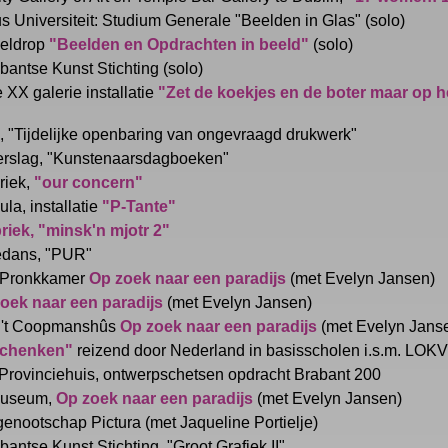
 Universiteit: Studium Generale "Beelden in Glas" (solo)
Geldrop
"Beelden en Opdrachten in beeld"
(solo)
antse Kunst Stichting (solo)
 XX galerie installatie
"Zet de koekjes en de boter maar op h
 "Tijdelijke openbaring van ongevraagd drukwerk"
rslag, "Kunstenaarsdagboeken"
riek,
"our concern"
la, installatie
"P-Tante"
riek,
"minsk'n mjotr 2"
edans, "PUR"
 Pronkkamer
Op zoek naar een paradijs
(met Evelyn Jansen)
oek naar een paradijs
(met Evelyn Jansen)
 't Coopmanshûs
Op zoek naar een paradijs
(met Evelyn Jans
schenken"
reizend door Nederland in basisscholen i.s.m. LOKV 
Provinciehuis, ontwerpschetsen opdracht Brabant 200
 museum,
Op zoek naar een paradijs
(met Evelyn Jansen)
enootschap Pictura (met Jaqueline Portielje)
antse Kunst Stichting, "Groot Grafiek II"