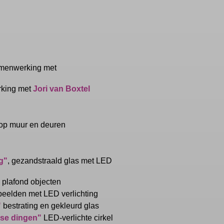
samenwerking met
erking met
Jori van Boxtel
 op muur en deuren
g"
, gezandstraald glas met LED
n plafond objecten
beelden met LED verlichting
"
bestrating en gekleurd glas
kse dingen"
LED-verlichte cirkel