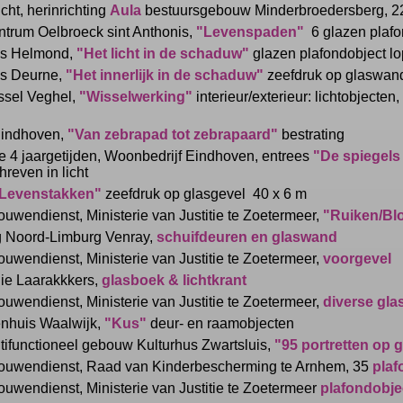
cht, herinrichting
Aula
bestuursgebouw Minderbroedersberg, 22
entrum Oelbroeck sint Anthonis,
"Levenspaden"
6 glazen plafo
uis Helmond,
"Het licht in de schaduw"
glazen plafondobject l
is Deurne,
"Het innerlijk in de schaduw"
zeefdruk op glaswan
ssel Veghel,
"Wisselwerking"
interieur/exterieur: lichtobjecte
Eindhoven,
"Van zebrapad tot zebrapaard"
bestrating
4 jaargetijden, Woonbedrijf Eindhoven, entrees
"De spiegels
reven in licht
Levenstakken"
zeefdruk op glasgevel 40 x 6 m
uwendienst, Ministerie van Justitie te Zoetermeer,
"Ruiken/B
rg Noord-Limburg Venray,
schuifdeuren en glaswand
uwendienst, Ministerie van Justitie te Zoetermeer,
voorgevel
lie Laarakkkers,
glasboek & lichtkrant
uwendienst, Ministerie van Justitie te Zoetermeer,
diverse gl
nhuis Waalwijk,
"Kus"
deur- en raamobjecten
itifunctioneel gebouw Kulturhus Zwartsluis,
"95 portretten op 
ouwendienst, Raad van Kinderbescherming te Arnhem, 35
plaf
uwendienst, Ministerie van Justitie te Zoetermeer
plafondobje