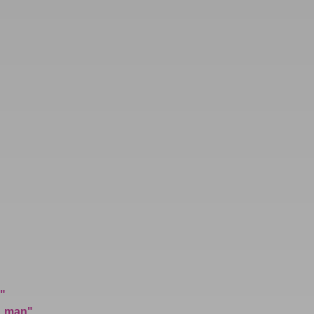
"
1 man"