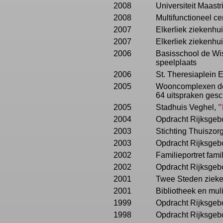
2008
Universiteit Maastri
2008
Multifunctioneel c
2007
Elkerliek ziekenh
2007
Elkerliek ziekenhu
2006
Basisschool de Wi
speelplaats
2006
St. Theresiaplein 
2005
Wooncomplexen de 
64 uitspraken gesch
2005
Stadhuis Veghel,
"
2004
Opdracht Rijksgebo
2003
Stichting Thuiszo
2003
Opdracht Rijksgebo
2002
Familieportret fami
2002
Opdracht Rijksgebo
2001
Twee Steden zieke
2001
Bibliotheek en mul
1999
Opdracht Rijksgeb
1998
Opdracht Rijksgebo