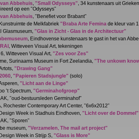
 van Abbehuis
,
"Small Odysseys"
, 34 kunstenaars uit Grieke
ireerd op een "Odysseys"
 van Abbehuis
, "Benefiet voor Brabant"
Kunstruimte de Melkfabriek
"Braba Arte Femina
de kleur van 
al Glasmuseum,
"Glas in Zicht - Glas in de Architectuur"
bbemuseum
, Eindhovense kunstenaars te gast in het van Abb
RAI
, Witteveen Visual Art, tekeningen
, Witteveen Visual Art,
"Zes voor Zes"
me, Surinaams Museum in Fort Zeelandia,
"The unkown kno
Artots,
"Drawing Gang"
2060
,
"Papieren Stadsjungle"
(solo)
 Asperen,
"Licht aan de Linge"
po ’t Spectrum,
"Germinahofgroep"
AK, "oud-bestuursleden Germinahof"
 Rochester Contemporary Art Center, "6x6x2012"
Design Week in Stadhuis Eindhoven,
"Licht over de Dommel"
AK, "Sporen"
bbe museum,
"Verzamelen, The mail art project"
esign Week in Strijp S,
"Glass is More"