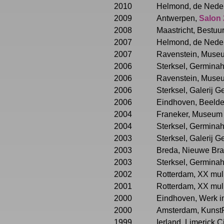
2010
Helmond, de Neder
2009
Antwerpen,
Salon 
2008
Maastricht, Bestuur
2007
Helmond, de Nede
2007
Ravenstein, Museu
2006
Sterksel, Germinah
2006
Ravenstein, Museum
2006
Sterksel, Galerij 
2006
Eindhoven, Beeld
2004
Franeker, Museum '
2004
Sterksel, Germinah
2003
Sterksel, Galerij G
2003
Breda, Nieuwe Brab
2003
Sterksel, Germinah
2002
Rotterdam, XX muli
2001
Rotterdam, XX muli
2000
Eindhoven, Werk in
2000
Amsterdam, KunstRA
1999
Ierland, Limerick C