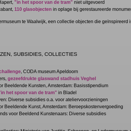
Hapert,
"in het spoor van de tram"
niet uitgevoerd
rabant,
110 glasobjecten
in oplage bij gerestaureerde monume
museum te Waalwijk, een collectie objecten die geïnspireerd 
ZEN, SUBSIDIES, COLLECTIES
challenge
, CODA museum Apeldoorn
ers,
gezeefdrukte glaswand stadhuis Veghel
oor Beeldende Kunsten, Amsterdam: Basisstipendium
"in het spoor van de tram"
in Bladel
: Diverse subsidies o.a. voor ateliervoorzieningen
oor Beeldende Kunst, Amsterdam: Beroepskostenvergoeding
nds voor Beeldend Kunstenaars: Diverse subsidies