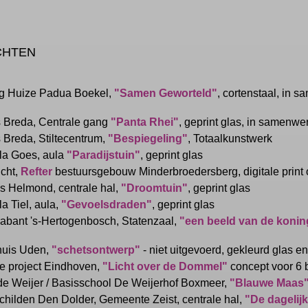
CHTEN
g Huize Padua Boekel,
"Samen Geworteld"
, cortenstaal, in 
 Breda, Centrale gang
"Panta Rhei"
, geprint glas, in samenw
Breda, Stiltecentrum,
"Bespiegeling"
, Totaalkunstwerk
Dela Goes, aula
"Paradijstuin"
, geprint glas
icht,
Refter
bestuursgebouw Minderbroedersberg, digitale print
is Helmond, centrale hal,
"Droomtuin"
, geprint glas
la Tiel, aula,
"Gevoelsdraden"
, geprint glas
abant 's-Hertogenbosch, Statenzaal,
"een beeld van de konin
huis Uden,
"schetsontwerp"
- niet uitgevoerd, gekleurd glas e
e project Eindhoven,
"Licht over de Dommel"
concept voor 6 
de Weijer / Basisschool De Weijerhof Boxmeer,
"Blauwe Maas
hilden Den Dolder, Gemeente Zeist, centrale hal,
"De dagelij