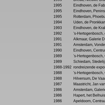
1995
Eindhoven, de Fabr
1995
Eindhoven, Penins
1995
Rotterdam, Phoebu
1994
Uden, de Pronkkam
1993
Eindhoven, de Kra
1992
's-Hertogenbosch, 
1991
Alkmaar, Galerie Di
1991
Amsterdam, Vondelk
1990
Eindhoven, Centru
1989
's-Hertogenbosch, 
1989
Schiedam, Stedeli
1988-1992
rondreizende expos
1988
's-Hertogenbosch, 
1988
Hilversum, De Vaar
1987
Maastricht, Jan va
1986
Amsterdam, Galerie 
1986
Hapert, het Belhuis
1986
Apeldoorn, Centraa