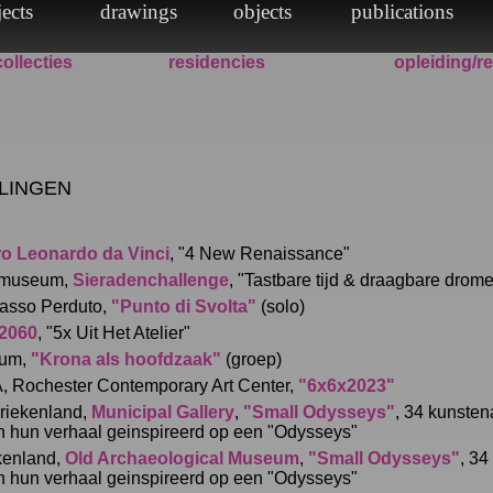
collecties
residencies
opleiding/r
LINGEN
o Leonardo da Vinci
, "4 New Renaissance"
 museum,
Sieradenchallenge
, "Tastbare tijd & draagbare drome
hiasso Perduto,
"Punto di Svolta"
(solo)
2060
, "5x Uit Het Atelier"
eum,
"Krona als hoofdzaak"
(groep)
 Rochester Contemporary Art Center,
"6x6x2023"
riekenland,
Municipal Gallery
,
"Small Odysseys"
, 34 kunsten
n hun verhaal geinspireerd op een "Odysseys"
kenland,
Old Archaeological Museum
,
"Small Odysseys"
, 34
n hun verhaal geinspireerd op een "Odysseys"