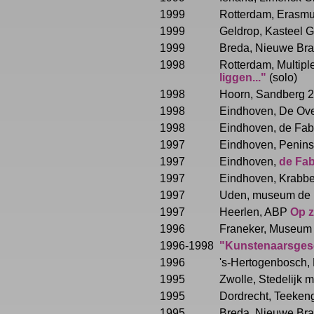
1999
Rotterdam, Erasmus
1999
Geldrop, Kasteel 
1999
Breda, Nieuwe Brab
1998
Rotterdam, Multiple
liggen..."
(solo)
1998
Hoorn, Sandberg 2,
1998
Eindhoven, De Ove
1998
Eindhoven, de Fab
1997
Eindhoven, Peninsu
1997
Eindhoven,
de Fab
1997
Eindhoven, Krabb
1997
Uden, museum de
1997
Heerlen, ABP
Op z
1996
Franeker, Museum
1996-1998
"Kunstenaarsge
1996
's-Hertogenbosch, 
1995
Zwolle, Stedelijk
1995
Dordrecht, Teekeng
1995
Breda, Nieuwe Brab