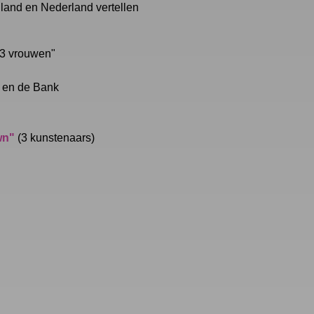
nland en Nederland vertellen
13 vrouwen"
e en de Bank
wn"
(3 kunstenaars)