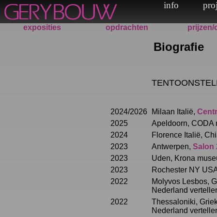
exposities
opdrachten
prijzen/
Biografie
TENTOONSTEL
2024/2026
Milaan Italië,
Centr
2025
Apeldoorn, CODA
2024
Florence Italië, C
2023
Antwerpen,
Salon 
2023
Uden, Krona mus
2023
Rochester NY USA,
2022
Molyvos Lesbos, G
Nederland vertelle
2022
Thessaloniki, Grie
Nederland vertelle